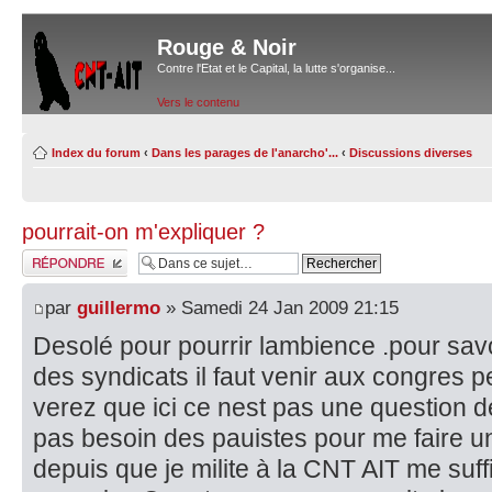
Rouge & Noir
Contre l'Etat et le Capital, la lutte s'organise...
Vers le contenu
Index du forum
‹
Dans les parages de l'anarcho'...
‹
Discussions diverses
pourrait-on m'expliquer ?
Répondre
par
guillermo
» Samedi 24 Jan 2009 21:15
Desolé pour pourrir lambience .pour savoi
des syndicats il faut venir aux congres
verez que ici ce nest pas une question 
pas besoin des pauistes pour me faire un
depuis que je milite à la CNT AIT me suffit