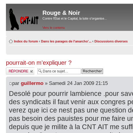
Rouge & Noir
Contre l'Etat et le Capital, la lutte s'organise...
Vers le contenu
Index du forum
‹
Dans les parages de l'anarcho'...
‹
Discussions diverses
pourrait-on m'expliquer ?
Répondre
par
guillermo
» Samedi 24 Jan 2009 21:15
Desolé pour pourrir lambience .pour savoi
des syndicats il faut venir aux congres
verez que ici ce nest pas une question 
pas besoin des pauistes pour me faire un
depuis que je milite à la CNT AIT me suffit