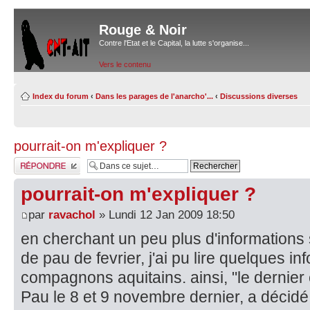
Rouge & Noir
Contre l'Etat et le Capital, la lutte s'organise...
Vers le contenu
Index du forum
‹
Dans les parages de l'anarcho'...
‹
Discussions diverses
pourrait-on m'expliquer ?
Répondre
pourrait-on m'expliquer ?
par
ravachol
» Lundi 12 Jan 2009 18:50
en cherchant un peu plus d'informations s
de pau de fevrier, j'ai pu lire quelques in
compagnons aquitains. ainsi, "le dernier
Pau le 8 et 9 novembre dernier, a décid