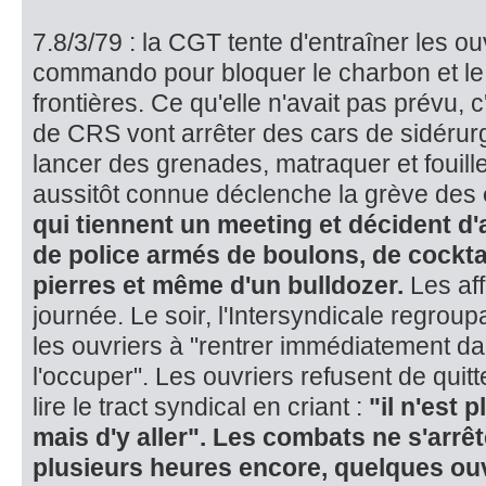
7.8/3/79 : la CGT tente d'entraîner les o
commando pour bloquer le charbon et le 
frontières. Ce qu'elle n'avait pas prévu,
de CRS vont arrêter des cars de sidérurg
lancer des grenades, matraquer et fouille
aussitôt connue déclenche la grè­ve des
qui tien­nent un meeting et décident d
de police armés de boulons, de cocktai
pierres et même d'un bulldozer.
Les aff
journée. Le soir, l'Intersyndicale regro
les ouvriers à "rentrer immédiatement da
l'occuper". Les ouvriers refusent de quitte
lire le tract syndical en criant :
"il n'est 
mais d'y aller". Les com­bats ne s'arrê
plu­sieurs heures encore, quelques ouv