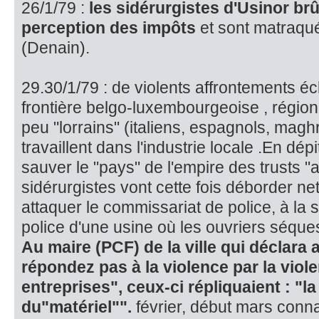
26/1/79 :
les sidérurgistes d'Usinor brû
perception des impôts
et sont matraqué
(Denain).
29.30/1/79 : de violents affrontements éc
frontière belgo-luxembour­geoise , région
peu "lorrains" (italiens, espagnols, magh
travaillent dans l'industrie loca­le .En d
sauver le "pays" de l'empire des trusts "
sidérurgistes vont cette fois déborder net
attaquer le commissariat de police, à la s
po­lice d'une usine où les ouvriers séques
Au maire (PCF) de la ville qui déclara 
répondez pas à la violence par la viol
entreprises", ceux-ci répliquaient : "la
du"matériel"".
février, début mars conn