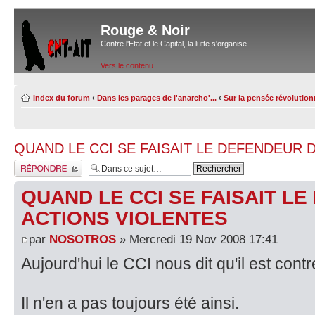
Rouge & Noir
Contre l'Etat et le Capital, la lutte s'organise...
Vers le contenu
Index du forum
‹
Dans les parages de l'anarcho'...
‹
Sur la pensée révolution
QUAND LE CCI SE FAISAIT LE DEFENDEUR 
Répondre
QUAND LE CCI SE FAISAIT L
ACTIONS VIOLENTES
par
NOSOTROS
» Mercredi 19 Nov 2008 17:41
Aujourd'hui le CCI nous dit qu'il est cont
Il n'en a pas toujours été ainsi.