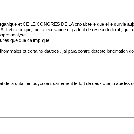
organique et CE LE CONGRES DE LA cnt-ait telle que ellle survie aujo
AIT et ceux qui , font a leur sauce et parlent de reseau federal , qui
roppre analyse
icultés que que ca implique
dhommales et certains dautres , jai para contre deteste lorientation
at de la cntait en boycotant carrement leffort de ceux que tu apelle