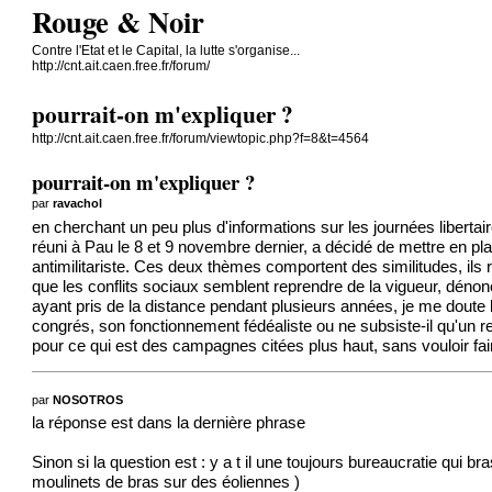
Rouge & Noir
Contre l'Etat et le Capital, la lutte s'organise...
http://cnt.ait.caen.free.fr/forum/
pourrait-on m'expliquer ?
http://cnt.ait.caen.free.fr/forum/viewtopic.php?f=8&t=4564
pourrait-on m'expliquer ?
par
ravachol
en cherchant un peu plus d'informations sur les journées libertair
réuni à Pau le 8 et 9 novembre dernier, a décidé de mettre en pl
antimilitariste. Ces deux thèmes comportent des similitudes, ils 
que les conflits sociaux semblent reprendre de la vigueur, dénon
ayant pris de la distance pendant plusieurs années, je me doute 
congrés, son fonctionnement fédéaliste ou ne subsiste-il qu'un 
pour ce qui est des campagnes citées plus haut, sans vouloir faire f
par
NOSOTROS
la réponse est dans la dernière phrase
Sinon si la question est : y a t il une toujours bureaucratie qui
moulinets de bras sur des éoliennes
)