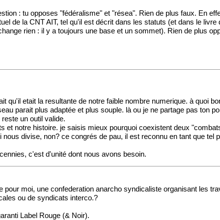
estion : tu opposes "fédéralisme" et "résea". Rien de plus faux. En ef
tuel de la CNT AIT, tel qu'il est décrit dans les statuts (et dans le l
hange rien : il y a toujours une base et un sommet). Rien de plus op
.
tait qu'il etait la resultante de notre faible nombre numerique. à quoi 
seau parait plus adaptée et plus souple. là ou je ne partage pas ton p
reste un outil valide.
uts et notre histoire. je saisis mieux pourquoi coexistent deux "comb
ous divise, non? ce congrés de pau, il est reconnu en tant que tel par
decennies, c'est d'unité dont nous avons besoin.
e pour moi, une confederation anarcho syndicaliste organisant les trava
ocales ou de syndicats interco.?
 garanti Label Rouge (& Noir).