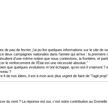
es de pau de fevrier, j'ai pu lire quelques informations sur le site de
ace deux campagnes nationales dans l’année qui arrive : la première 
résultent d’une même notion que nous contestons, la frontière, et part
cer le renforcement de l’État est une nécessité absolue."
bien que quelques evolutions m'ont échappé. qu'en est-il vraiment ? e
reseau ?
i de nos idées, il est à mon avis plus urgent de faire de "l'agit prop" 
 brasse du vent ? La réponse est oui, c'est notre contribution au Gren