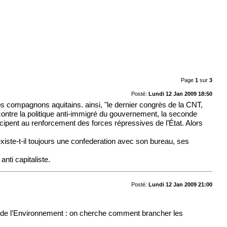
Page
1
sur
3
Posté:
Lundi 12 Jan 2009 18:50
 nos compagnons aquitains. ainsi, "le dernier congrès de la CNT,
contre la politique anti-immigré du gouvernement, la seconde
icipent au renforcement des forces répressives de l’État. Alors
xiste-t-il toujours une confederation avec son bureau, ses
anti capitaliste.
Posté:
Lundi 12 Jan 2009 21:00
elle de l'Environnement : on cherche comment brancher les