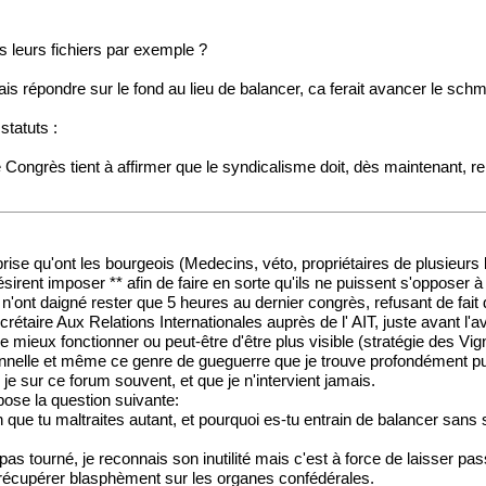
ns leurs fichiers par exemple ?
ais répondre sur le fond au lieu de balancer, ca ferait avancer le schmil
statuts :
 le Congrès tient à affirmer que le syndicalisme doit, dès maintenant,
prise qu'ont les bourgeois (Medecins, véto, propriétaires de plusieur
rent imposer ** afin de faire en sorte qu'ils ne puissent s'opposer à e
nt daigné rester que 5 heures au dernier congrès, refusant de fait de 
étaire Aux Relations Internationales auprès de l' AIT, juste avant l'av
mieux fonctionner ou peut-être d'être plus visible (stratégie des Vign
onnelle et même ce genre de gueguerre que je trouve profondément pu
is je sur ce forum souvent, et que je n'intervient jamais.
pose la question suivante:
 que tu maltraites autant, et pourquoi es-tu entrain de balancer sans
 tourné, je reconnais son inutilité mais c'est à force de laisser pa
 la récupérer blasphèment sur les organes confédérales.