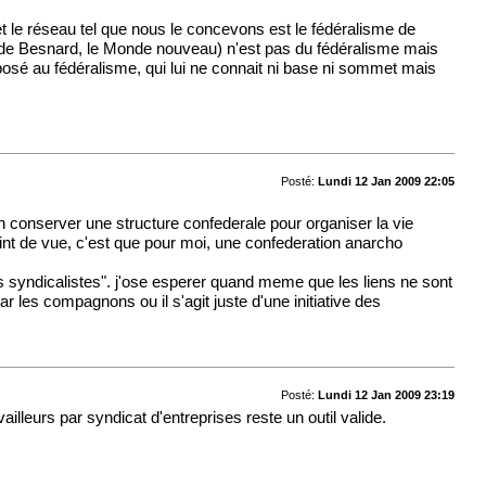
fet le réseau tel que nous le concevons est le fédéralisme de
ivre de Besnard, le Monde nouveau) n'est pas du fédéralisme mais
posé au fédéralisme, qui lui ne connait ni base ni sommet mais
Posté:
Lundi 12 Jan 2009 22:05
bon conserver une structure confederale pour organiser la vie
oint de vue, c'est que pour moi, une confederation anarcho
ats syndicalistes". j'ose esperer quand meme que les liens ne sont
 les compagnons ou il s'agit juste d'une initiative des
Posté:
Lundi 12 Jan 2009 23:19
illeurs par syndicat d'entreprises reste un outil valide.