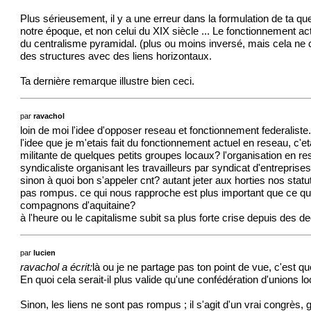
Plus sérieusement, il y a une erreur dans la formulation de ta qu
notre époque, et non celui du XIX siècle ... Le fonctionnement ac
du centralisme pyramidal. (plus ou moins inversé, mais cela ne c
des structures avec des liens horizontaux.
Ta dernière remarque illustre bien ceci.
par
ravachol
loin de moi l'idee d'opposer reseau et fonctionnement federaliste
l'idee que je m'etais fait du fonctionnement actuel en reseau, c'e
militante de quelques petits groupes locaux? l'organisation en re
syndicaliste organisant les travailleurs par syndicat d'entreprises 
sinon à quoi bon s'appeler cnt? autant jeter aux horties nos stat
pas rompus. ce qui nous rapproche est plus important que ce qui n
compagnons d'aquitaine?
à l'heure ou le capitalisme subit sa plus forte crise depuis des 
par
lucien
ravachol a écrit:
là ou je ne partage pas ton point de vue, c'est qu
En quoi cela serait-il plus valide qu'une confédération d'unions l
Sinon, les liens ne sont pas rompus ; il s'agit d'un vrai congrès,