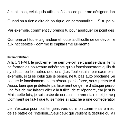
Je sais pas, celui qu'ils utilisent à la police pour me désigner da
Quand on a rien à dire de politique, on personnalise ... Si tu pouv
Par exemple, comment t'y prends tu pour appliquer ce point des 
Comprenant toute la grandeur et toute la difficulté de ce devoir,
aux nécessités - comme le capitalisme lui-même
par
lautrelahaut
A la CNT-AIT, le problème me semble-t-il, se canalise dans l'em
ne former les nouveaux adhérents qu'au fonctionnement qu'ils dési
syndicats ou les autres sections (Les Toulousains par exemples n'o
exemple, si tu es celui que je pense, ne tu pas auto proclamé Secr
passer le fonctionnement en réseau par la force, sous prétexte de 
Aussi, bien que je déteste parfaitement ce genre d'attaque pers
une fois de me laisser aller à la futilité, de te répondre, car je su
Mais cette fois, je suis usée de certains commentaires et je me 
Comment se fait-il que tu sembles si attaché à une confédération
Je m'excuse pour tout les gens vers qui mon commentaire n'es pas
de se battre de l'intérieur...Seul ceux qui veulent la détruire ou