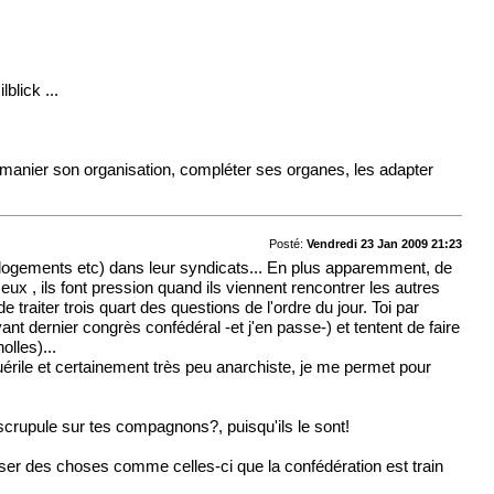
blick ...
 remanier son organisation, compléter ses organes, les adapter
Posté:
Vendredi 23 Jan 2009 21:23
s logements etc) dans leur syndicats... En plus apparemment, de
ux , ils font pression quand ils viennent rencontrer les autres
traiter trois quart des questions de l'ordre du jour. Toi par
ant dernier congrès confédéral -et j'en passe-) et tentent de faire
olles)...
érile et certainement très peu anarchiste, je me permet pour
 scrupule sur tes compagnons?, puisqu'ils le sont!
sser des choses comme celles-ci que la confédération est train