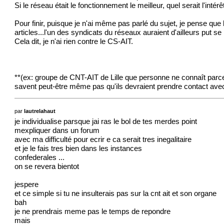
Si le réseau était le fonctionnement le meilleur, quel serait l'i
Pour finir, puisque je n'ai même pas parlé du sujet, je pense que
articles...l'un des syndicats du réseaux auraient d'ailleurs put se
Cela dit, je n'ai rien contre le CS-AIT.
**(ex: groupe de CNT-AIT de Lille que personne ne connaît parce
savent peut-être même pas qu'ils devraient prendre contact avec
par
lautrelahaut
je individualise parsque jai ras le bol de tes merdes point
mexpliquer dans un forum
avec ma difficulté pour ecrir e ca serait tres inegalitaire
et je le fais tres bien dans les instances
confederales ...
on se revera bientot
jespere
et ce simple si tu ne insulterais pas sur la cnt ait et son organe
bah
je ne prendrais meme pas le temps de repondre
mais