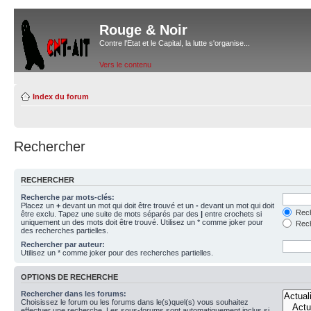
Rouge & Noir
Contre l'Etat et le Capital, la lutte s'organise...
Vers le contenu
Index du forum
Rechercher
RECHERCHER
Recherche par mots-clés:
Placez un
+
devant un mot qui doit être trouvé et un
-
devant un mot qui doit
Rech
être exclu. Tapez une suite de mots séparés par des
|
entre crochets si
uniquement un des mots doit être trouvé. Utilisez un * comme joker pour
Rech
des recherches partielles.
Rechercher par auteur:
Utilisez un * comme joker pour des recherches partielles.
OPTIONS DE RECHERCHE
Rechercher dans les forums:
Choisissez le forum ou les forums dans le(s)quel(s) vous souhaitez
effectuer une recherche. Les sous-forums sont automatiquement inclus si