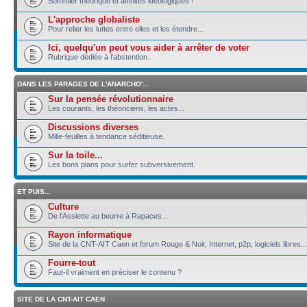
Sommier théorique et affinités idéologiques !
L'approche globaliste
Pour relier les luttes entre elles et les étendre...
Ici, quelqu'un peut vous aider à arrêter de voter
Rubrique dédiée à l'abstention.
DANS LES PARAGES DE L'ANARCHO'...
Sur la pensée révolutionnaire
Les courants, les théoriciens, les actes...
Discussions diverses
Mille-feuilles à tendance séditieuse.
Sur la toile...
Les bons plans pour surfer subversivement.
ET PUIS...
Culture
De l'Assiette au beurre à Rapaces...
Rayon informatique
Site de la CNT-AIT Caen et forum Rouge & Noir, Internet, p2p, logiciels libres...
Fourre-tout
Faut-il vraiment en préciser le contenu ?
SITE DE LA CNT-AIT CAEN