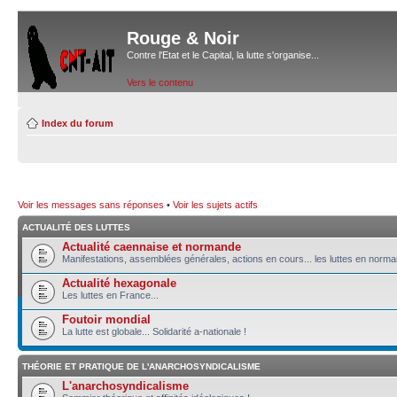
Rouge & Noir
Contre l'Etat et le Capital, la lutte s'organise...
Vers le contenu
Index du forum
Voir les messages sans réponses
•
Voir les sujets actifs
ACTUALITÉ DES LUTTES
Actualité caennaise et normande
Manifestations, assemblées générales, actions en cours... les luttes en norma
Actualité hexagonale
Les luttes en France...
Foutoir mondial
La lutte est globale... Solidarité a-nationale !
THÉORIE ET PRATIQUE DE L'ANARCHOSYNDICALISME
L'anarchosyndicalisme